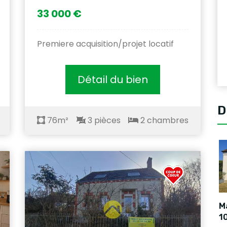
33 000 €
Premiere acquisition/projet locatif
Détail du bien
D
76m²
3 pièces
2 chambres
Ma
1