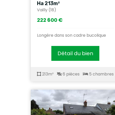
Ha 213m²
Vailly (18)
222 600 €
Longère dans son cadre bucolique
Détail du bien
213m²
6 pièces
5 chambres