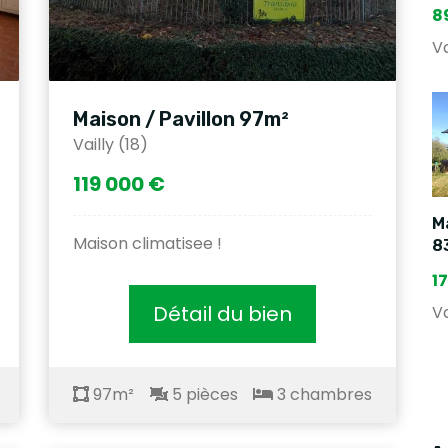
8
Va
Maison / Pavillon 97m²
Vailly (18)
119 000 €
Ma
Maison climatisee !
8
1
Détail du bien
Va
97m²
5 pièces
3 chambres