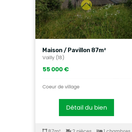
Maison / Pavillon 87m²
Vailly (18)
55 000 €
Coeur de village
Détail du bien
87m²
2 pièces
1 chambres