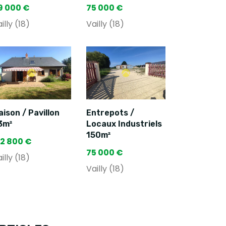
9 000 €
75 000 €
illy (18)
Vailly (18)
ison / Pavillon
Entrepots /
3m²
Locaux Industriels
150m²
72 800 €
75 000 €
illy (18)
Vailly (18)