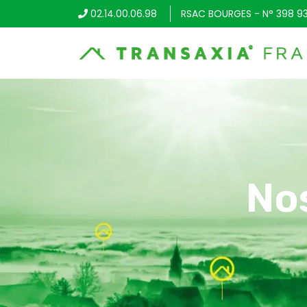
02.14.00.06.98
RSAC BOURGES - N° 398 9
No