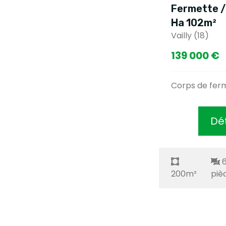
Fermette /
Ha 102m²
Vailly (18)
139 000 €
Corps de fer
Dét
200m²
piè