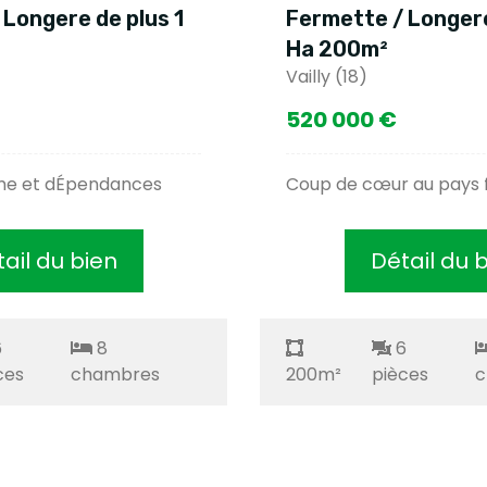
 Longere de plus 1
Fermette / Longere
Ha 200m²
Vailly (18)
520 000 €
me et dÉpendances
Coup de cœur au pays f
ail du bien
Détail du 
6
8
6
ces
chambres
200m²
pièces
c