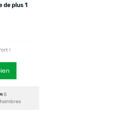
 de plus 1
ort !
bien
8
hambres