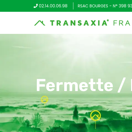
02.14.00.06.98
RSAC BOURGES - N° 398 9
Fermette /