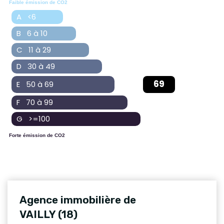
Faible émission de CO2
A <6
B 6 à 10
C 11 à 29
D 30 à 49
69
E 50 à 69
F 70 à 99
G >=100
Forte émission de CO2
Agence immobilière de
VAILLY (18)