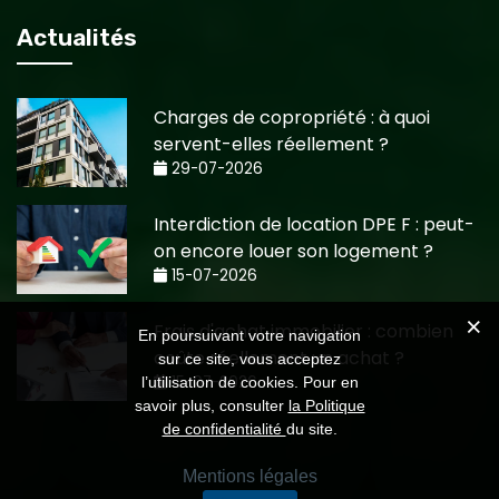
Actualités
Charges de copropriété : à quoi
servent-elles réellement ?
29-07-2026
Interdiction de location DPE F : peut-
on encore louer son logement ?
15-07-2026
Frais d'achat immobilier : combien
En poursuivant votre navigation
coûte réellement un achat ?
sur ce site, vous acceptez
15-07-2026
l’utilisation de cookies. Pour en
savoir plus, consulter
la Politique
de confidentialité
du site.
Mentions légales