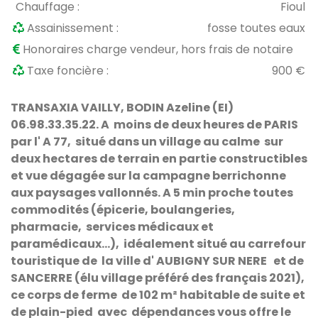
Chauffage :
Fioul
Assainissement :
fosse toutes eaux
Honoraires charge vendeur, hors frais de notaire
Taxe foncière :
900 €
TRANSAXIA VAILLY, BODIN Azeline (EI)
06.98.33.35.22.
A moins de deux heures de PARIS
par l' A 77,
situé dans un village au calme sur
deux hectares de terrain en partie constructibles
et vue dégagée sur la campagne berrichonne
aux paysages vallonnés. A 5 min p
roche toutes
commodités (épicerie, boulangeries,
pharmacie, services médicaux et
paramédicaux…), idéalement situé au carrefour
touristique de la ville d' AUBIGNY SUR NERE et de
SANCERRE (élu village préféré des français 2021),
ce corps de ferme de 102 m² habitable de suite et
de plain-pied avec dépendances vous offre le