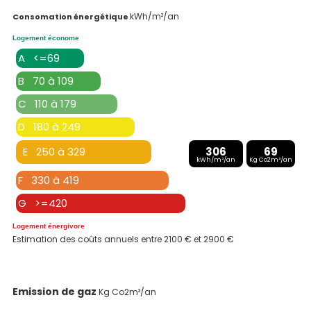
kWh/m²/an
Consomation énergétique
Logement économe
A <=69
B 70 à 109
C 110 à 179
D 180 à 249
E 250 à 329
306
69
kWh/m²/an
Kg Co2m²/an
F 330 à 419
G >=420
Logement énergivore
Estimation des coûts annuels entre 2100 € et 2900 €
Emission de gaz
Kg Co2m²/an