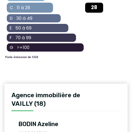
28
C 11 à 29
D 30 à 49
E 50 à 69
F 70 à 99
G >=100
Forte émission de CO2
Agence immobilière de
VAILLY (18)
BODIN Azeline