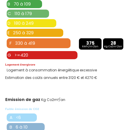
B 70 à 109
C 110 à 179
D 180 à 249
E 250 à 329
F 330 à 419
375
28
kWh/m²/an
Kg Co2m²/an
G >=420
Logement énergivore
Logement à consommation énergétique excessive
Estimation des coûts annuels entre 3120 € et 4270 €
Emission de gaz
Kg Co2m²/an
Faible émission de CO2
A <6
B 6 à 10