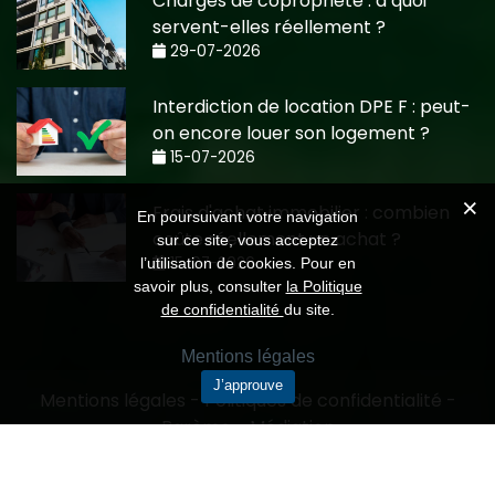
Charges de copropriété : à quoi
servent-elles réellement ?
29-07-2026
Interdiction de location DPE F : peut-
on encore louer son logement ?
15-07-2026
Frais d'achat immobilier : combien
En poursuivant votre navigation
coûte réellement un achat ?
sur ce site, vous acceptez
15-07-2026
l’utilisation de cookies. Pour en
savoir plus, consulter
la Politique
de confidentialité
du site.
Mentions légales
J’approuve
Mentions légales
-
Politiques de confidentialité
-
Barème
-
Médiation
Création CMRP