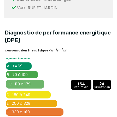
Vue : RUE ET JARDIN
Diagnostic de performance energitique
(DPE)
kWh/m²/an
Consomation énergétique
Logement économe
A <=69
B 70 à 109
C 110 à 179
154
24
kWh/m²/an
Kg Co2m²/an
D 180 à 249
E 250 à 329
F 330 à 419