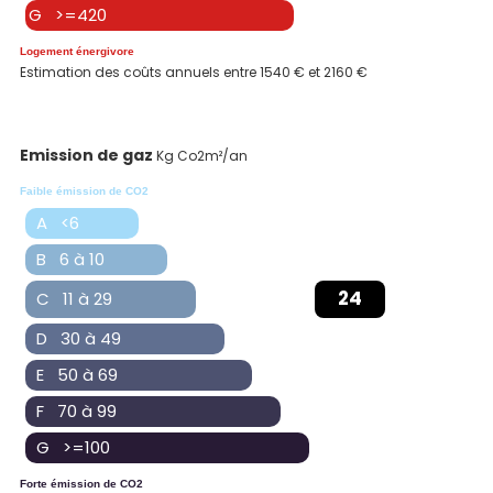
G >=420
Logement énergivore
Estimation des coûts annuels entre 1540 € et 2160 €
Emission de gaz
Kg Co2m²/an
Faible émission de CO2
A <6
B 6 à 10
24
C 11 à 29
D 30 à 49
E 50 à 69
F 70 à 99
G >=100
Forte émission de CO2