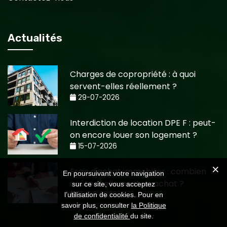
Actualités
Charges de copropriété : à quoi
servent-elles réellement ?
29-07-2026
Interdiction de location DPE F : peut-
on encore louer son logement ?
15-07-2026
Frais d'achat immobilier : combien
En poursuivant votre navigation
coûte réellement un achat ?
sur ce site, vous acceptez
15-07-2026
l’utilisation de cookies. Pour en
savoir plus, consulter
la Politique
de confidentialité
du site.