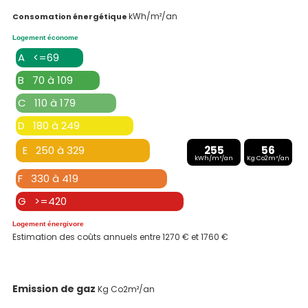
kWh/m²/an
Consomation énergétique
Logement économe
A <=69
B 70 à 109
C 110 à 179
D 180 à 249
E 250 à 329
255
56
kWh/m²/an
Kg Co2m²/an
F 330 à 419
G >=420
Logement énergivore
Estimation des coûts annuels entre 1270 € et 1760 €
Emission de gaz
Kg Co2m²/an