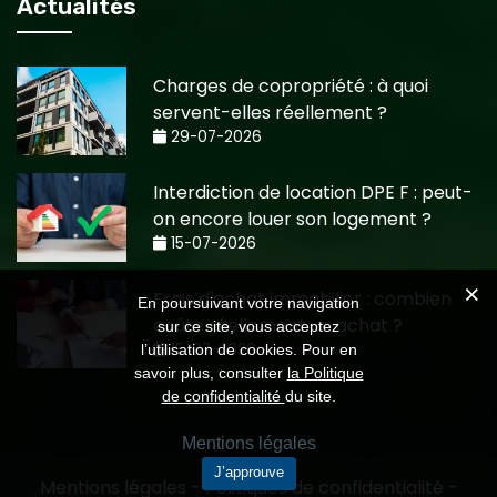
Actualités
Charges de copropriété : à quoi
servent-elles réellement ?
29-07-2026
Interdiction de location DPE F : peut-
on encore louer son logement ?
15-07-2026
Frais d'achat immobilier : combien
En poursuivant votre navigation
coûte réellement un achat ?
sur ce site, vous acceptez
15-07-2026
l’utilisation de cookies. Pour en
savoir plus, consulter
la Politique
de confidentialité
du site.
Mentions légales
J’approuve
Mentions légales
-
Politiques de confidentialité
-