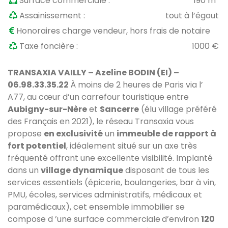
Surface commerciale :
190 m²
Assainissement :
tout à l’égout
Honoraires charge vendeur, hors frais de notaire
Taxe foncière :
1000 €
TRANSAXIA VAILLY – Azeline BODIN (EI) –
06.98.33.35.22
À moins de 2 heures de Paris via l’
A77, au cœur d’un carrefour touristique entre
Aubigny-sur-Nère
et
Sancerre
(élu
village préféré
des Français en 2021
), le réseau Transaxia vous
propose
en exclusivité
un
immeuble de rapport à
fort potentiel
, idéalement situé sur un axe très
fréquenté offrant une excellente visibilité.
Implanté
dans un
village dynamique
disposant de tous les
services essentiels (épicerie, boulangeries, bar à vin,
PMU, écoles, services administratifs, médicaux et
paramédicaux), cet ensemble immobilier se
compose d
’une surface commerciale
d’environ
120