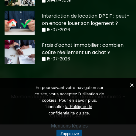
29-07-2026
Interdiction de location DPE F : peut-
on encore louer son logement ?
15-07-2026
Frais d'achat immobilier : combien
coûte réellement un achat ?
15-07-2026
En poursuivant votre navigation sur
ce site, vous acceptez l’utilisation de
Mentions légales
-
Politiques de confidentialité
-
cookies. Pour en savoir plus,
Barème
-
Médiation
consulter
la Politique de
confidentialité
du site.
Création CMRP
Mentions légales
J’approuve