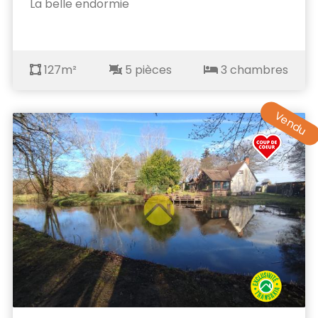
La belle endormie
127m²
5 pièces
3 chambres
Vendu