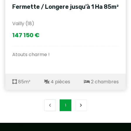
Fermette / Longere jusqu'à 1 Ha 85m²
Vailly (18)
147 150 €
Atouts charme !
85m²
4 pièces
2 chambres
1