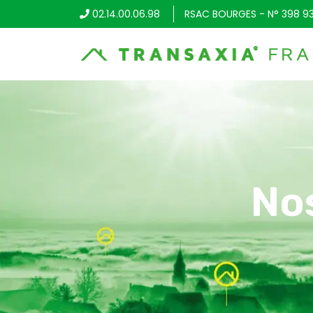
02.14.00.06.98
RSAC BOURGES - N° 398 9
No