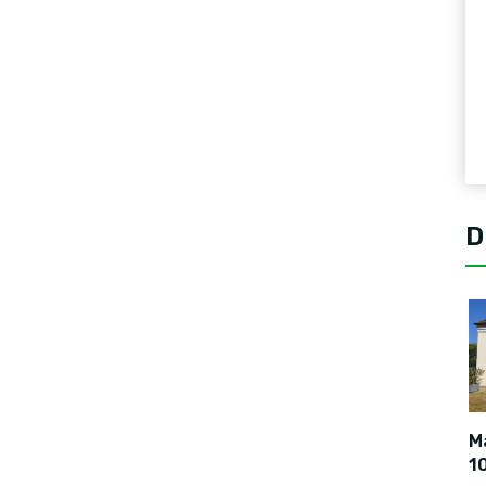
D
Ma
1