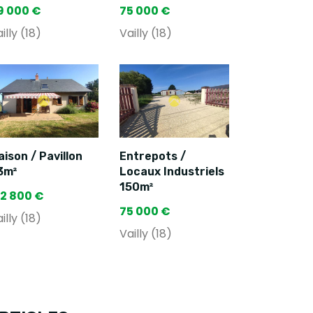
9 000 €
75 000 €
illy (18)
Vailly (18)
ison / Pavillon
Entrepots /
3m²
Locaux Industriels
150m²
72 800 €
75 000 €
illy (18)
Vailly (18)