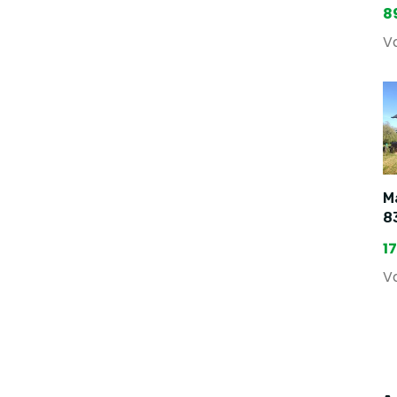
8
Va
Ma
8
1
Va