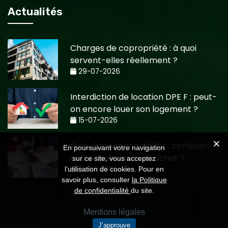
Actualités
Charges de copropriété : à quoi
servent-elles réellement ?
29-07-2026
Interdiction de location DPE F : peut-
on encore louer son logement ?
15-07-2026
Frais d'achat immobilier : combien
En poursuivant votre navigation
coûte réellement un achat ?
sur ce site, vous acceptez
15-07-2026
l’utilisation de cookies. Pour en
savoir plus, consulter
la Politique
de confidentialité
du site.
Mentions légales
J’approuve